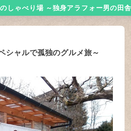
のしゃべり場 ～独身アラフォー男の田
スペシャルで孤独のグルメ旅～