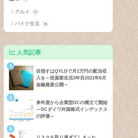
グルメ
17
バイク生活
18
人気記事
1
目指すはQYLDで月1万円の配当収
入を～投資家生活3年目2021年6月
金融資産公開～
2
来年度から企業型DCの積立て開始
～DCダイワ外国株式インデックス
の評価～
3
リスクを取り過ぎてしまった