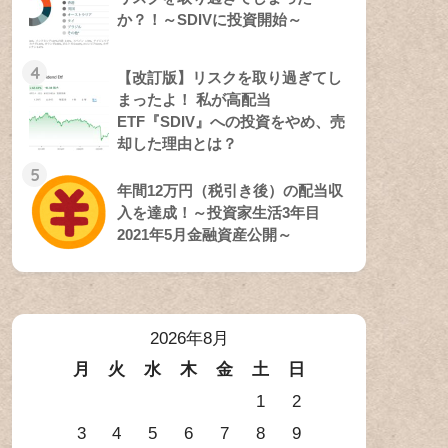
か？！～SDIVに投資開始～
4
【改訂版】リスクを取り過ぎてし
まったよ！ 私が高配当
ETF『SDIV』への投資をやめ、売
却した理由とは？
5
年間12万円（税引き後）の配当収
入を達成！～投資家生活3年目
2021年5月金融資産公開～
2026年8月
月
火
水
木
金
土
日
1
2
3
4
5
6
7
8
9