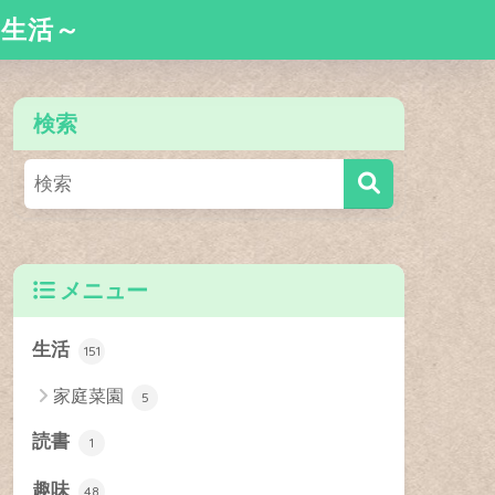
舎生活～
検索
メニュー
生活
151
家庭菜園
5
読書
1
趣味
48