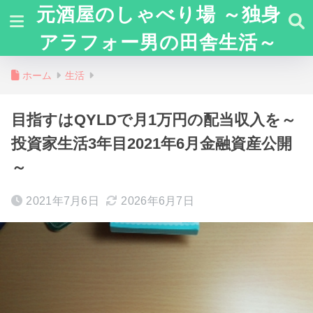
元酒屋のしゃべり場 ～独身
アラフォー男の田舎生活～
ホーム
生活
目指すはQYLDで月1万円の配当収入を～
投資家生活3年目2021年6月金融資産公開
～
2021年7月6日
2026年6月7日