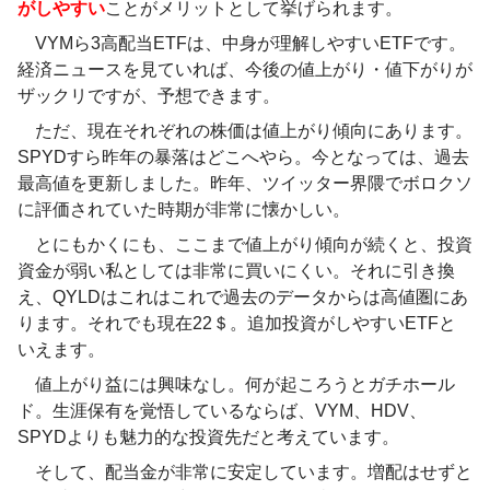
がしやすい
ことがメリットとして挙げられます。
VYMら3高配当ETFは、中身が理解しやすいETFです。
経済ニュースを見ていれば、今後の値上がり・値下がりが
ザックリですが、予想できます。
ただ、現在それぞれの株価は値上がり傾向にあります。
SPYDすら昨年の暴落はどこへやら。今となっては、過去
最高値を更新しました。昨年、ツイッター界隈でボロクソ
に評価されていた時期が非常に懐かしい。
とにもかくにも、ここまで値上がり傾向が続くと、投資
資金が弱い私としては非常に買いにくい。それに引き換
え、QYLDはこれはこれで過去のデータからは高値圏にあ
ります。それでも現在22＄。追加投資がしやすいETFと
いえます。
値上がり益には興味なし。何が起ころうとガチホール
ド。生涯保有を覚悟しているならば、VYM、HDV、
SPYDよりも魅力的な投資先だと考えています。
そして、配当金が非常に安定しています。増配はせずと