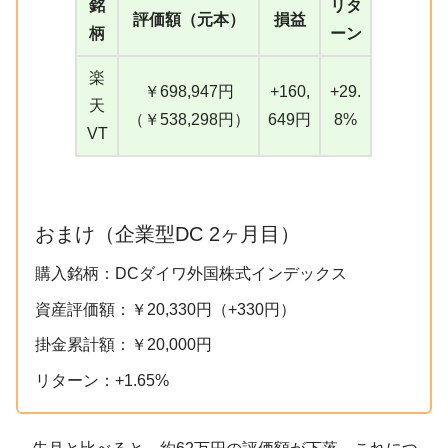
銘
リタ
評価額（元本）
損益
柄
ーン
楽
￥698,947円
+160,
+29.
天
（￥538,298円）
649円
8%
VT
おまけ（企業型DC 2ヶ月目）
購入銘柄：DCダイワ外国株式インデックス
資産評価額：￥20,330円（+330円）
掛金累計額：￥20,000円
リターン：+1.65%