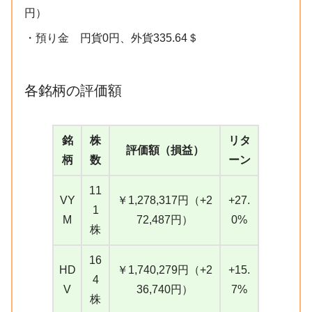
円）
・預り金 円貨0円、外貨335.64＄
各銘柄の評価額
銘
株
リタ
評価額（損益）
柄
数
ーン
11
VY
￥1,278,317円（+2
+27.
1
M
72,487円）
0%
株
16
HD
￥1,740,279円（+2
+15.
4
V
36,740円）
7%
株