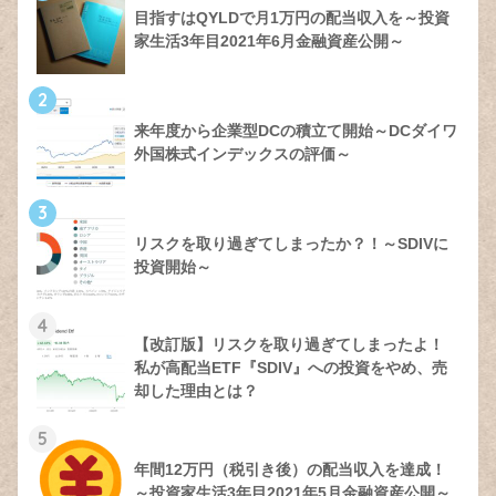
目指すはQYLDで月1万円の配当収入を～投資
家生活3年目2021年6月金融資産公開～
2
来年度から企業型DCの積立て開始～DCダイワ
外国株式インデックスの評価～
3
リスクを取り過ぎてしまったか？！～SDIVに
投資開始～
4
【改訂版】リスクを取り過ぎてしまったよ！
私が高配当ETF『SDIV』への投資をやめ、売
却した理由とは？
5
年間12万円（税引き後）の配当収入を達成！
～投資家生活3年目2021年5月金融資産公開～