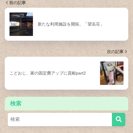
前の記事
新たな利用施設を開拓、「望岳荘」
次の記事
こどおじ、家の固定費アップに貢献part2
検索