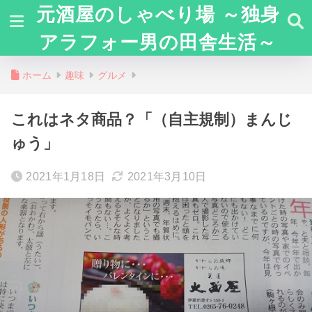
元酒屋のしゃべり場 ～独身
アラフォー男の田舎生活～
ホーム
趣味
グルメ
これはネタ商品？「（自主規制）まんじ
ゅう」
2021年1月18日
2021年3月10日