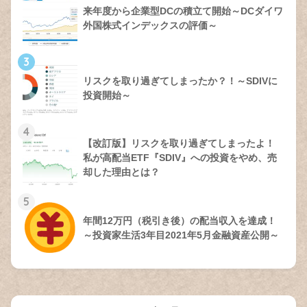
来年度から企業型DCの積立て開始～DCダイワ
外国株式インデックスの評価～
3
リスクを取り過ぎてしまったか？！～SDIVに
投資開始～
4
【改訂版】リスクを取り過ぎてしまったよ！
私が高配当ETF『SDIV』への投資をやめ、売
却した理由とは？
5
年間12万円（税引き後）の配当収入を達成！
～投資家生活3年目2021年5月金融資産公開～