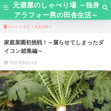
元酒屋のしゃべり場 ～独身
アラフォー男の田舎生活～
ホーム
生活
家庭菜園
家庭菜園初挑戦！～腐らせてしまったダ
イコン総集編～
2021年8月14日