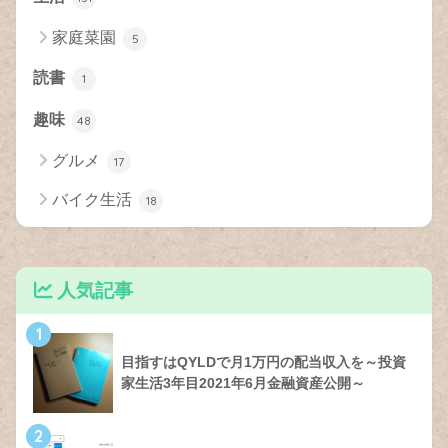
家庭菜園
5
読書
1
趣味
48
グルメ
17
バイク生活
18
人気記事
1
目指すはQYLDで月1万円の配当収入を～投資
家生活3年目2021年6月金融資産公開～
2