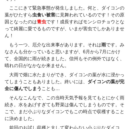
ここにきて緊急事態が発生しました。何と、ダイコンの
葉がひたすら
虫食い被害
に見舞われているのです！その原
因となったのは
青虫
です！成長すればモンシロチョウとな
って綺麗に愛でるものですが、いまが害虫でしかありませ
ん！
もう一つ、厄介な出来事があります。それは
雨
です。み
なさんも分かっていると思いますが、6月から7月にかけ
て、全国的に雨が続きました。信州もその例外ではなく、
晴れの日がなかなか来ません。
大雨で畑に水たまりができ、ダイコンの葉が水に浸かっ
てしまうこともありました。終いには、
ダイコンの葉が完
全に傷んでしまう
ことも…
そんなこんなで、この当時天気予報を見てもとにかく雨
続き。水をあげすぎても野菜は傷んでしまうものです。そ
こで、まだ小ぶりなダイコンでもこの時点で収穫すること
に決めました。
前回のお試し収穫と大して変わらない小ぶりなダイコ