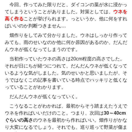
今回、作ってみた限りだと、ダイコンの葉が水に浸かっ
てしまうということがありました。対策としては、
ウネを
高く作る
ことが挙げられます。っというか、他に何をすれ
ばいいのか判断つきません…
畑作りをしてみて分かりました。ウネはしっかり作って
みても、雨のせいなのか他に何か原因があるのか、だんだ
んウネが低くなってしまうのです。
当初作っていたウネの高さは20cm程度の高さでした。
それが日にちが経つにつれて、だんだんウネが低くなって
いるような気がしました。気のせいかと思いましたが、そ
うではなくこの記事を書いている時点でハッキリと低くな
っていることがわかります。
だんだんウネが低くなっていく。
こうなることがわかれば、最初からそう踏まえたうえで
ウネを作ればいいだけのこと。つまり、次回は
30～40cm
ぐらいの高さ
のウネを最初から作ればいい。畑作りがかな
り大変になるでしょう。それでも、巡り巡って野菜が傷ま