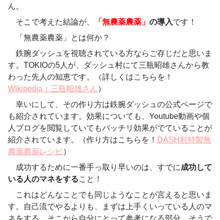
ん。
そこで考えた結論が、
「無農薬農薬」
の導入
です！
「無農薬農薬」とは何か？
鉄腕ダッシュを視聴されている方ならご存じだと思いま
す。TOKIOの5人が、ダッシュ村にて三瓶昭雄さんから教
わった先人の知恵です。（詳しくはこちらを！
Wikipedia：三瓶昭雄さん
）
幸いにして、その作り方は鉄腕ダッシュの公式ページで
も紹介されています。効果についても、Youtube動画や個
人ブログを閲覧していてもバッチリ効果がでていることが
紹介されています。（作り方はこちらを！
DASH村特製無
農薬農薬レシピ
）
成功するために一番手っ取り早いのは、すでに
成功して
いる人のマネをする
こと！
これはどんなことでも同じようなことが言えると思いま
す。自己流でやるよりも、まずは上手くいっている人のマ
ネをする。そこから自分にとって参考になる部分、そうで