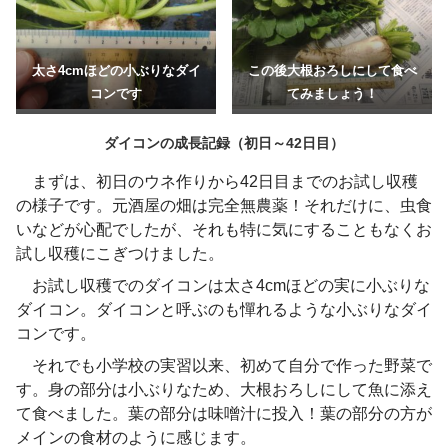
太さ4cmほどの小ぶりなダイ
この後大根おろしにして食べ
コンです
てみましょう！
ダイコンの成長記録（初日～42日目）
まずは、初日のウネ作りから42日目までのお試し収穫
の様子です。元酒屋の畑は完全無農薬！それだけに、虫食
いなどが心配でしたが、それも特に気にすることもなくお
試し収穫にこぎつけました。
お試し収穫でのダイコンは太さ4cmほどの実に小ぶりな
ダイコン。ダイコンと呼ぶのも憚れるような小ぶりなダイ
コンです。
それでも小学校の実習以来、初めて自分で作った野菜で
す。身の部分は小ぶりなため、大根おろしにして魚に添え
て食べました。葉の部分は味噌汁に投入！葉の部分の方が
メインの食材のように感じます。