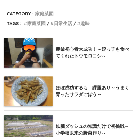
CATEGORY :
家庭菜園
TAGS :
家庭菜園
日常生活
趣味
農業初心者大成功！～姪っ子も食べ
てくれたトウモロコシ～
ほぼ成功するも、課題あり～うまく
育ったサラダごぼう～
鉄腕ダッシュの知識だけで初挑戦～
小学校以来の野菜作り～