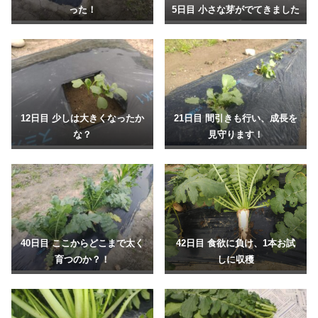
った！
5日目 小さな芽がでてきました
12日目 少しは大きくなったか
21日目 間引きも行い、成長を
な？
見守ります！
40日目 ここからどこまで太く
42日目 食欲に負け、1本お試
育つのか？！
しに収穫