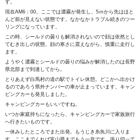
す。
現在AM6：00。ここでは濃霧が発生し、5ｍから先はほと
んど前が見えない状態です。なかなかトラブル続きのツー
リングになっています。
この時、シールドの曇りも解消されないので顔は依然とし
てむき出しの状態。顔の寒さに震えながら、慎重に走行し
ます。
ようやく濃霧とシールドの曇りの悩みが解消したのは長野
県北部まで到達してから。
とりあえず白馬村の道の駅でトイレ休憩。どこかへ出かけ
るのであろう県外ナンバーの車が止まっています。キャン
ピングカーも発見しました。
キャンピングカーもいいですね。
いつか家庭持ちになったら、キャンピングカーで家族旅行
へ行きたいものです。
一休みしたところでまた出発。もうじき糸魚川に入りま
す。ここまでくれば富山県までもう一息です。張り切って