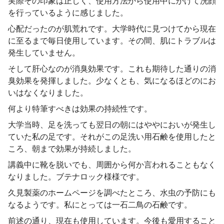
実際その印象は正しく、使用方法から使用中にかけて洗顔
を行っているように感じました。
心配だったのが肌荒れです。大学時代に見つけてから現在
に至るまで毎日使用しています。その間、肌にトラブルは
発生していません。
そして肝心なのが消臭効果です。これも期待した通りの消
臭効果を発揮しました。少なくとも、気になるほどのにお
いはなくなりました。
何より特筆すべきは効果の持続性です。
大学当時、足を洗っても翌日の朝にはややにおいが発生し
ていた私の足です。それがこの足洗い用石鹸を使用したと
ころ、朝まで効果が持続しました。
講義中に靴を脱いでも、周囲から何か言われることもなく
なりました。ブテナロック様様です。
久見製薬のホームページを調べたところ、水虫の予防にも
なるようです。私にとっては一石二鳥の石鹸です。
前述の通り、現在も使用しています。今後も愛用すること