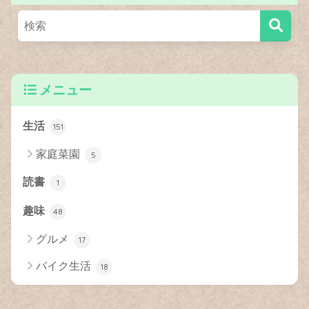
メニュー
生活
151
家庭菜園
5
読書
1
趣味
48
グルメ
17
バイク生活
18