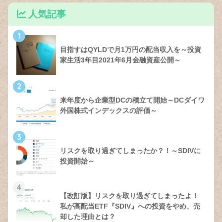
人気記事
1
目指すはQYLDで月1万円の配当収入を～投資
家生活3年目2021年6月金融資産公開～
2
来年度から企業型DCの積立て開始～DCダイワ
外国株式インデックスの評価～
3
リスクを取り過ぎてしまったか？！～SDIVに
投資開始～
4
【改訂版】リスクを取り過ぎてしまったよ！
私が高配当ETF『SDIV』への投資をやめ、売
却した理由とは？