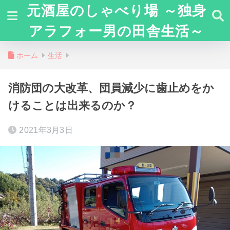
元酒屋のしゃべり場 ～独身
アラフォー男の田舎生活～
ホーム
生活
消防団の大改革、団員減少に歯止めをか
けることは出来るのか？
2021年3月3日