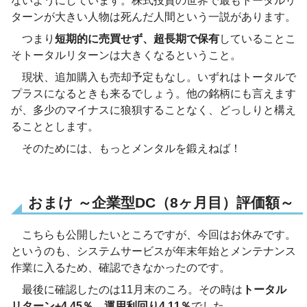
ないようにしています。株式投資の世界で最もトータルリ
ターンが大きい人物は死んだ人間という一説があります。
つまり
短期的に売買せず、超長期で保有
していることこ
そトータルリターンは大きくなるということ。
現状、追加購入も売却予定もなし。いずれはトータルで
プラスになるときも来るでしょう。他の銘柄にも言えます
が、多少のマイナスに狼狽することなく、どっしりと構え
ることとします。
そのためには、もっとメンタルを鍛えねば！
おまけ ～企業型DC（8ヶ月目）評価額～
こちらも公開したいところですが、今回はお休みです。
というのも、システムサービスが年末年始とメンテナンス
作業に入るため、確認できなかったのです。
最後に確認したのは11月末のころ。その時は
トータル
リターン+4.45％
、
運用利回り4.11％
でした。