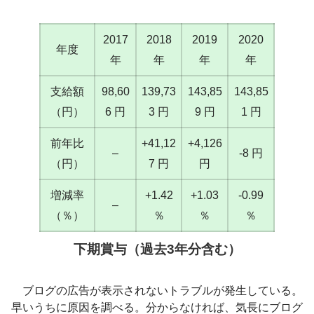
2017
2018
2019
2020
年度
年
年
年
年
支給額
98,60
139,73
143,85
143,85
（円）
6 円
3 円
9 円
1 円
前年比
+41,12
+4,126
–
-8 円
（円）
7 円
円
増減率
+1.42
+1.03
-0.99
–
（％）
％
％
％
下期賞与（過去3年分含む）
ブログの広告が表示されないトラブルが発生している。
早いうちに原因を調べる。分からなければ、気長にブログ