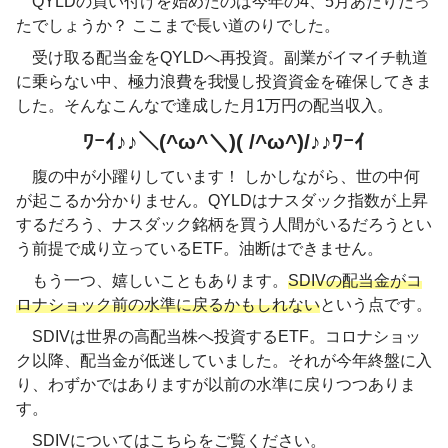
QYLDの買い付けを始めたのは今年の4、5月あたりだっ
たでしょうか？ ここまで長い道のりでした。
受け取る配当金をQYLDへ再投資。副業がイマイチ軌道
に乗らない中、極力浪費を我慢し投資資金を確保してきま
した。そんなこんなで達成した月1万円の配当収入。
ﾜｰｲ♪♪＼(^ω^＼)( /^ω^)/♪♪ﾜｰｲ
腹の中が小躍りしています！ しかしながら、世の中何
が起こるか分かりません。QYLDはナスダック指数が上昇
するだろう、ナスダック銘柄を買う人間がいるだろうとい
う前提で成り立っているETF。油断はできません。
もう一つ、嬉しいこともあります。
SDIVの配当金がコ
ロナショック前の水準に戻るかもしれない
という点です。
SDIVは世界の高配当株へ投資するETF。コロナショッ
ク以降、配当金が低迷していました。それが今年終盤に入
り、わずかではありますが以前の水準に戻りつつありま
す。
SDIVについてはこちらをご覧ください。