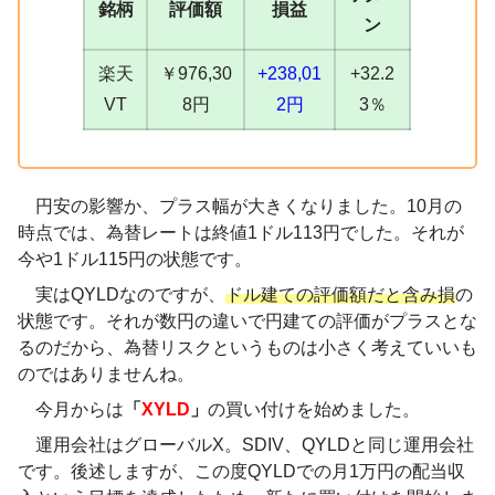
銘柄
評価額
損益
ン
楽天
￥976,30
+238,01
+32.2
VT
8円
2円
3％
円安の影響か、プラス幅が大きくなりました。10月の
時点では、為替レートは終値1ドル113円でした。それが
今や1ドル115円の状態です。
実はQYLDなのですが、
ドル建ての評価額だと含み損
の
状態です。それが数円の違いで円建ての評価がプラスとな
るのだから、為替リスクというものは小さく考えていいも
のではありませんね。
今月からは
「
XYLD
」
の買い付けを始めました。
運用会社はグローバルX。SDIV、QYLDと同じ運用会社
です。後述しますが、この度QYLDでの月1万円の配当収