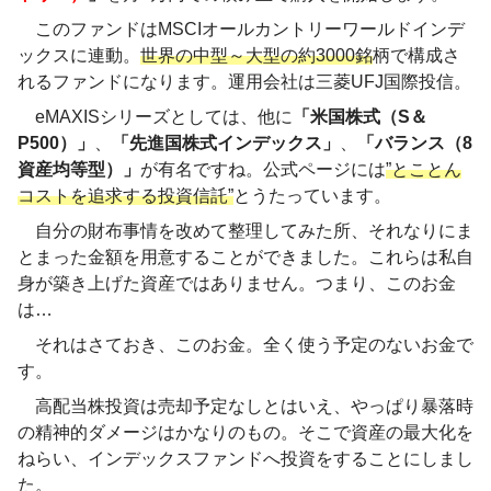
このファンドはMSCIオールカントリーワールドインデ
ックスに連動。
世界の中型～大型の約3000銘
柄で構成さ
れるファンドになります。運用会社は三菱UFJ国際投信。
eMAXISシリーズとしては、他に
「米国株式（S＆
P500）」
、
「先進国株式インデックス」
、
「バランス（8
資産均等型）」
が有名ですね。公式ページには
”とことん
コストを追求する投資信託”
とうたっています。
自分の財布事情を改めて整理してみた所、それなりにま
とまった金額を用意することができました。これらは私自
身が築き上げた資産ではありません。つまり、このお金
は…
それはさておき、このお金。全く使う予定のないお金で
す。
高配当株投資は売却予定なしとはいえ、やっぱり暴落時
の精神的ダメージはかなりのもの。そこで資産の最大化を
ねらい、インデックスファンドへ投資をすることにしまし
た。