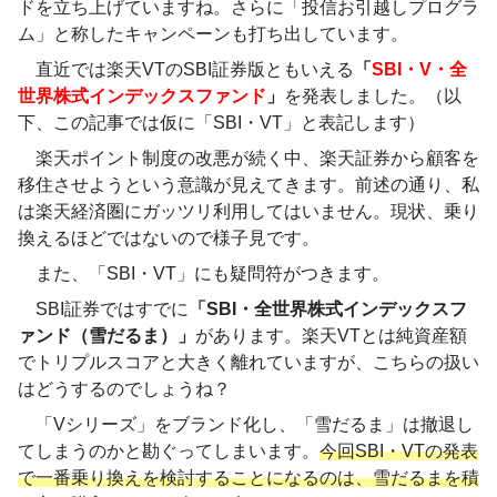
ドを立ち上げていますね。さらに「投信お引越しプログラ
ム」と称したキャンペーンも打ち出しています。
直近では楽天VTのSBI証券版ともいえる
「
SBI・V・全
世界株式インデックスファンド
」
を発表しました。（以
下、この記事では仮に「SBI・VT」と表記します）
楽天ポイント制度の改悪が続く中、楽天証券から顧客を
移住させようという意識が見えてきます。前述の通り、私
は楽天経済圏にガッツリ利用してはいません。現状、乗り
換えるほどではないので様子見です。
また、「SBI・VT」にも疑問符がつきます。
SBI証券ではすでに
「SBI・全世界株式インデックスフ
ァンド（雪だるま）」
があります。楽天VTとは純資産額
でトリプルスコアと大きく離れていますが、こちらの扱い
はどうするのでしょうね？
「Vシリーズ」をブランド化し、「雪だるま」は撤退し
てしまうのかと勘ぐってしまいます。
今回SBI・VTの発表
で一番乗り換えを検討することになるのは、雪だるまを積