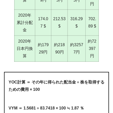
算
9円
5円
5円
円
2020年
174.0
212.53
316.29
702.
累計分配
7 $
$
$
89 $
金
2020年
約72
約179
約218
約3257
日本円換
397
29円
90円
7円
算
円
YOC計算 ＝ その年に得られた配当金 ÷ 株を取得する
ための費用 × 100
VYM ＝ 1.5681 ÷ 83.7418 × 100 ≒ 1.87 ％