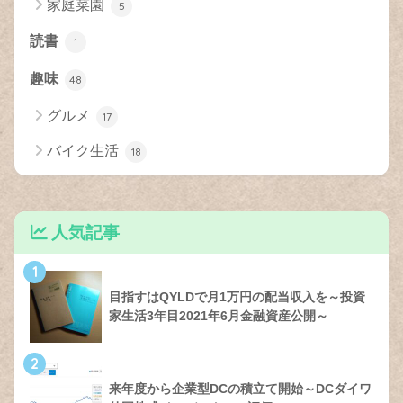
家庭菜園
5
読書
1
趣味
48
グルメ
17
バイク生活
18
人気記事
1
目指すはQYLDで月1万円の配当収入を～投資
家生活3年目2021年6月金融資産公開～
2
来年度から企業型DCの積立て開始～DCダイワ