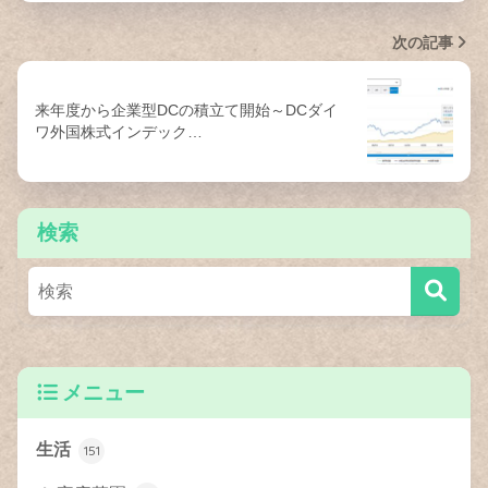
次の記事
来年度から企業型DCの積立て開始～DCダイ
ワ外国株式インデック…
検索
メニュー
生活
151