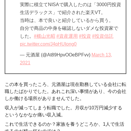
実際に積立てNISAで購入したのは「3000円投資
生活デラックス」で紹介された楽天VT。
当時は、本で良いと紹介しているから買う。
自分で商品の中身を確認しないダメな投資家で
した。
#横山光昭
#資産運用
#投資
#投資信託
pic.twitter.com/J4pHUIong0
— 元酒屋 (@At89HpvOOeBPFvv)
March 13,
2021
この本を買ったころ、元酒屋は現在勤務している会社に転
職したばかりでした。あれこれ深い事情があり、今の会社
しか働ける場所がありませんでした。
収入が減ってしまう転職でした。月収が10万円減少する
というなかなか痛い収入減。
これで生活できるのか？家族を養うどころか、1人で生活