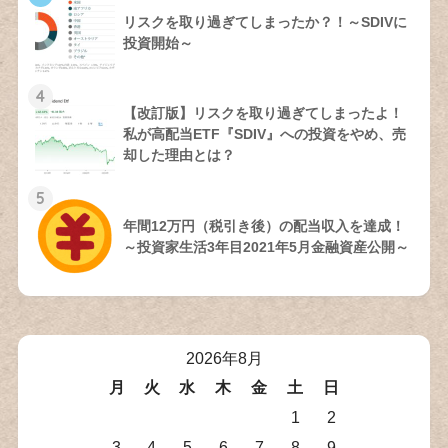
リスクを取り過ぎてしまったか？！～SDIVに
投資開始～
4
【改訂版】リスクを取り過ぎてしまったよ！
私が高配当ETF『SDIV』への投資をやめ、売
却した理由とは？
5
年間12万円（税引き後）の配当収入を達成！
～投資家生活3年目2021年5月金融資産公開～
2026年8月
月
火
水
木
金
土
日
1
2
3
4
5
6
7
8
9