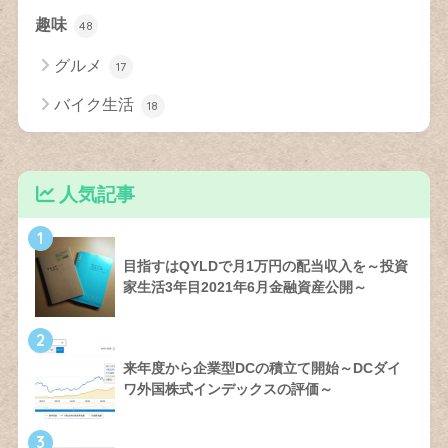
趣味
48
グルメ
17
バイク生活
18
人気記事
1
目指すはQYLDで月1万円の配当収入を～投資
家生活3年目2021年6月金融資産公開～
2
来年度から企業型DCの積立て開始～DCダイ
ワ外国株式インデックスの評価～
3