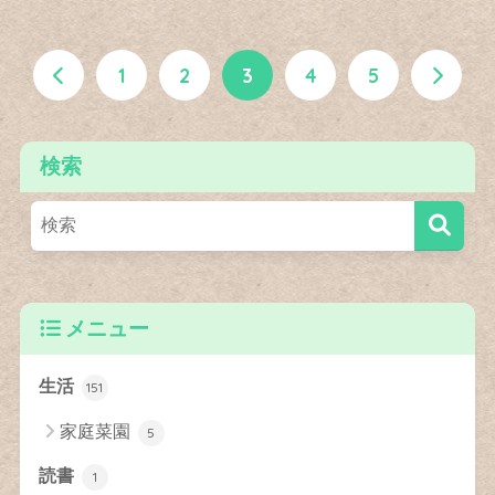
1
2
3
4
5
検索
メニュー
生活
151
家庭菜園
5
読書
1