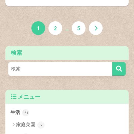
1
2
…
5
検索
メニュー
生活
151
家庭菜園
5