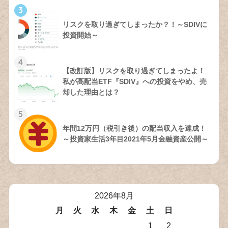
3
リスクを取り過ぎてしまったか？！～SDIVに
投資開始～
4
【改訂版】リスクを取り過ぎてしまったよ！
私が高配当ETF『SDIV』への投資をやめ、売
却した理由とは？
5
年間12万円（税引き後）の配当収入を達成！
～投資家生活3年目2021年5月金融資産公開～
2026年8月
月
火
水
木
金
土
日
1
2