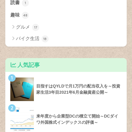
読書
1
趣味
48
グルメ
17
バイク生活
18
人気記事
1
目指すはQYLDで月1万円の配当収入を～投資
家生活3年目2021年6月金融資産公開～
2
来年度から企業型DCの積立て開始～DCダイ
ワ外国株式インデックスの評価～