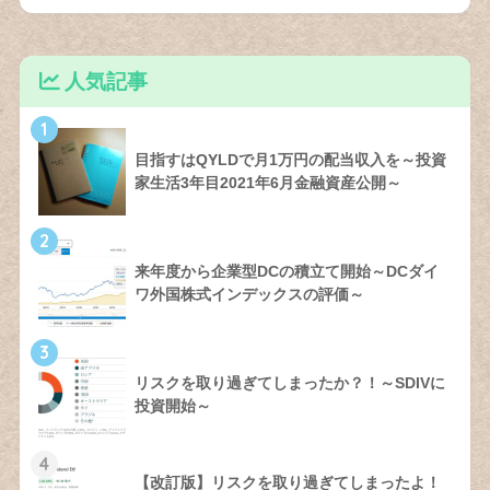
人気記事
1
目指すはQYLDで月1万円の配当収入を～投資
家生活3年目2021年6月金融資産公開～
2
来年度から企業型DCの積立て開始～DCダイ
ワ外国株式インデックスの評価～
3
リスクを取り過ぎてしまったか？！～SDIVに
投資開始～
4
【改訂版】リスクを取り過ぎてしまったよ！