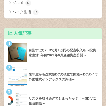
グルメ
17
バイク生活
18
人気記事
1
目指すはQYLDで月1万円の配当収入を～投資
家生活3年目2021年6月金融資産公開～
2
来年度から企業型DCの積立て開始～DCダイワ
外国株式インデックスの評価～
3
リスクを取り過ぎてしまったか？！～SDIVに
投資開始～