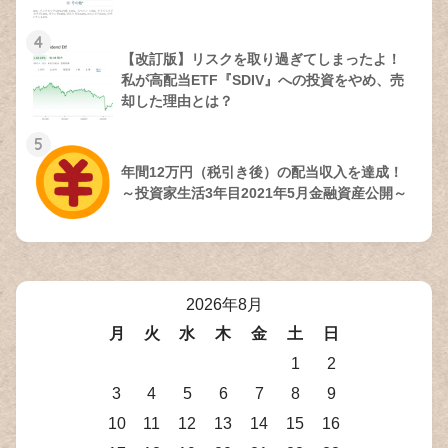
4
【改訂版】リスクを取り過ぎてしまったよ！
私が高配当ETF『SDIV』への投資をやめ、売
却した理由とは？
5
年間12万円（税引き後）の配当収入を達成！
～投資家生活3年目2021年5月金融資産公開～
2026年8月
月
火
水
木
金
土
日
1
2
3
4
5
6
7
8
9
10
11
12
13
14
15
16