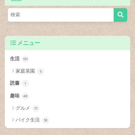
メニュー
生活
151
家庭菜園
5
読書
1
趣味
48
グルメ
17
バイク生活
18