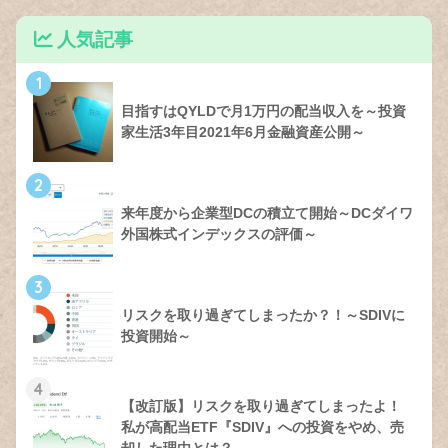
人気記事
1
目指すはQYLDで月1万円の配当収入を～投資
家生活3年目2021年6月金融資産公開～
2
来年度から企業型DCの積立て開始～DCダイワ
外国株式インデックスの評価～
3
リスクを取り過ぎてしまったか？！～SDIVに
投資開始～
4
【改訂版】リスクを取り過ぎてしまったよ！
私が高配当ETF『SDIV』への投資をやめ、売