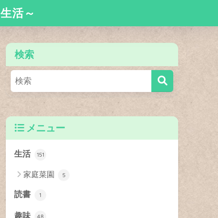
舎生活～
検索
メニュー
生活
151
家庭菜園
5
読書
1
趣味
48