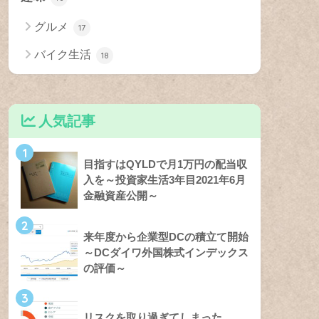
グルメ
17
バイク生活
18
人気記事
1
目指すはQYLDで月1万円の配当収
入を～投資家生活3年目2021年6月
金融資産公開～
2
来年度から企業型DCの積立て開始
～DCダイワ外国株式インデックス
の評価～
3
リスクを取り過ぎてしまった