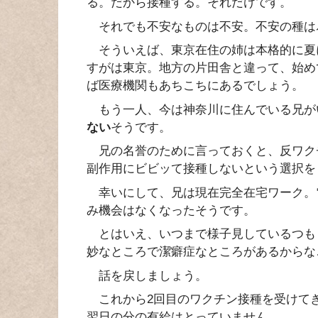
る。だから接種する。それだけです。
それでも不安なものは不安。不安の種は
そういえば、東京在住の姉は本格的に夏
すがは東京。地方の片田舎と違って、始め
ば医療機関もあちこちにあるでしょう。
もう一人、今は神奈川に住んでいる兄が
ない
そうです。
兄の名誉のために言っておくと、反ワク
副作用にビビッて接種しないという選択を
幸いにして、兄は現在完全在宅ワーク。
み機会はなくなったそうです。
とはいえ、いつまで様子見しているつも
妙なところで潔癖症なところがあるからな
話を戻しましょう。
これから2回目のワクチン接種を受けて
翌日の分の有給はとっていません。