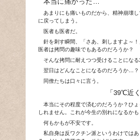
本当に痛かった…
あまりにも痛いものだから、精神崩壊し
に戻ってしまう。
医者も医者だ。
針を刺す瞬間、「さあ、刺しますよ～！
医者は拷問の趣味でもあるのだろうか？
そんな拷問に耐えつつ受けることになる
翌日はどんなことになるのだろうか…？
同僚たちは口々に言う。
「39℃近
本当にその程度で済むのだろうか？ひょ
しれません。これが今生の別れになるかも
何もかもが不安です。
私自身は反ワクチン派というわけではあ