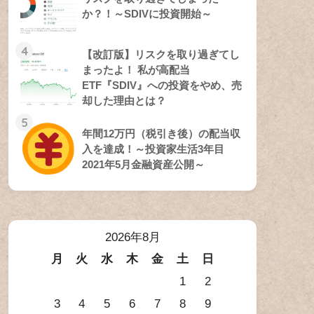
か？！～SDIVに投資開始～
4
【改訂版】リスクを取り過ぎてし
まったよ！ 私が高配当
ETF『SDIV』への投資をやめ、売
却した理由とは？
5
年間12万円（税引き後）の配当収
入を達成！～投資家生活3年目
2021年5月金融資産公開～
2026年8月
月
火
水
木
金
土
日
1
2
3
4
5
6
7
8
9