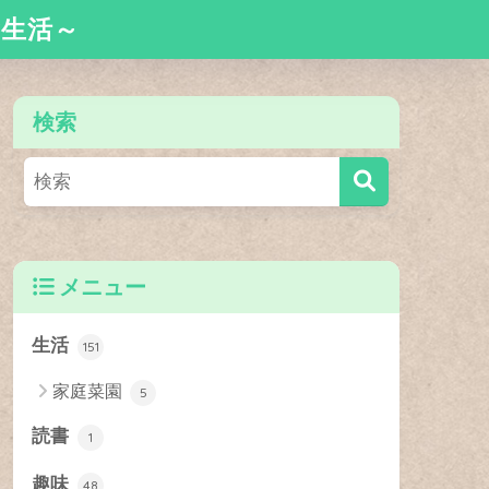
舎生活～
検索
メニュー
生活
151
家庭菜園
5
読書
1
趣味
48