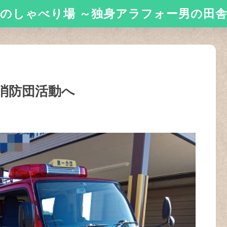
のしゃべり場 ～独身アラフォー男の田
消防団活動へ