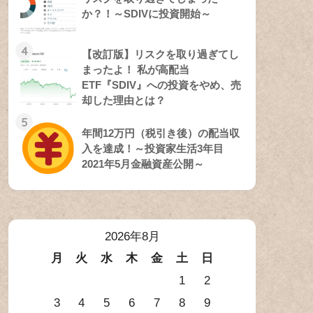
か？！～SDIVに投資開始～
4
【改訂版】リスクを取り過ぎてし
まったよ！ 私が高配当
ETF『SDIV』への投資をやめ、売
却した理由とは？
5
年間12万円（税引き後）の配当収
入を達成！～投資家生活3年目
2021年5月金融資産公開～
2026年8月
月
火
水
木
金
土
日
1
2
3
4
5
6
7
8
9