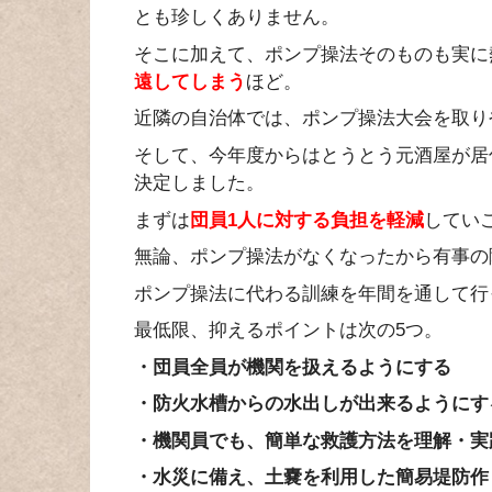
とも珍しくありません。
そこに加えて、ポンプ操法そのものも実に
遠してしまう
ほど。
近隣の自治体では、ポンプ操法大会を取り
そして、今年度からはとうとう元酒屋が居
決定しました。
まずは
団員1人に対する負担を軽減
してい
無論、ポンプ操法がなくなったから有事の
ポンプ操法に代わる訓練を年間を通して行
最低限、抑えるポイントは次の5つ。
・団員全員が機関を扱えるようにする
・防火水槽からの水出しが出来るようにす
・機関員でも、簡単な救護方法を理解・実
・水災に備え、土嚢を利用した簡易堤防作