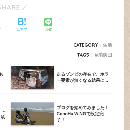
SHARE
LINE
ア
はてブ
CATEGORY :
生活
TAGS :
消防団
も
走るゾンビの存在で、ホラ
ー要素が無くなる結果に...
ブログを始めてみました！
！～
ConoHa WINGで設定完
年第
了！