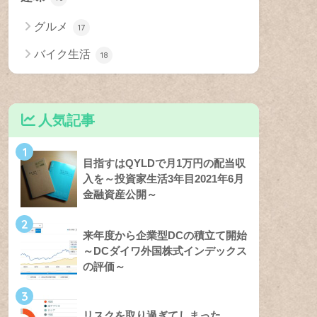
グルメ
17
バイク生活
18
人気記事
1
目指すはQYLDで月1万円の配当収
入を～投資家生活3年目2021年6月
金融資産公開～
2
来年度から企業型DCの積立て開始
～DCダイワ外国株式インデックス
の評価～
3
リスクを取り過ぎてしまった