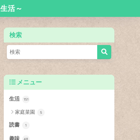
舎生活～
検索
メニュー
生活
151
家庭菜園
5
読書
1
趣味
48