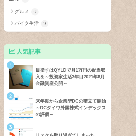
グルメ
17
バイク生活
18
人気記事
1
目指すはQYLDで月1万円の配当収
入を～投資家生活3年目2021年6月
金融資産公開～
2
来年度から企業型DCの積立て開始
～DCダイワ外国株式インデックス
の評価～
3
リスクを取り過ぎてしまった