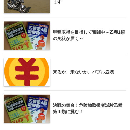
ます
甲種取得を目指して奮闘中～乙種1類
の免状が届く～
来るか、来ないか、バブル崩壊
決戦の舞台！危険物取扱者試験乙種
第１類に挑む！