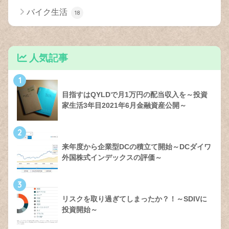
バイク生活
18
人気記事
1
目指すはQYLDで月1万円の配当収入を～投資
家生活3年目2021年6月金融資産公開～
2
来年度から企業型DCの積立て開始～DCダイワ
外国株式インデックスの評価～
3
リスクを取り過ぎてしまったか？！～SDIVに
投資開始～