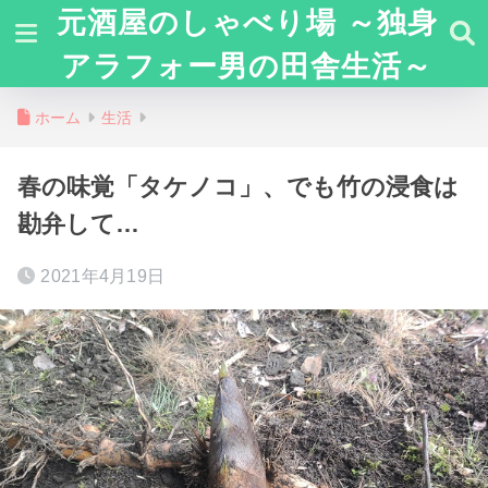
元酒屋のしゃべり場 ～独身
アラフォー男の田舎生活～
ホーム
生活
春の味覚「タケノコ」、でも竹の浸食は
勘弁して…
2021年4月19日