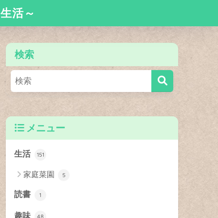
舎生活～
検索
メニュー
生活
151
家庭菜園
5
読書
1
趣味
48