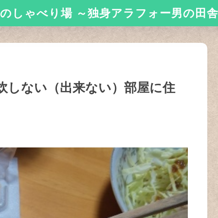
のしゃべり場 ～独身アラフォー男の田
炊しない（出来ない）部屋に住