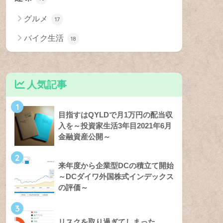
グルメ
17
バイク生活
18
人気記事
1
目指すはQYLDで月1万円の配当収
入を～投資家生活3年目2021年6月
金融資産公開～
2
来年度から企業型DCの積立て開始
～DCダイワ外国株式インデックス
の評価～
3
リスクを取り過ぎてしまった