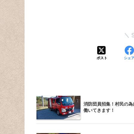
ポスト
シェ
消防団員招集！村民の為
働いてきます！