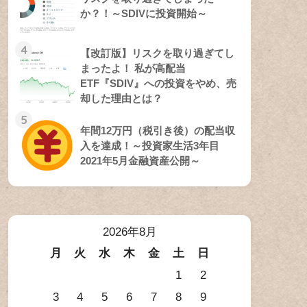
か？！～SDIVに投資開始～
4
【改訂版】リスクを取り過ぎてし
まったよ！ 私が高配当
ETF『SDIV』への投資をやめ、売
却した理由とは？
5
年間12万円（税引き後）の配当収
入を達成！～投資家生活3年目
2021年5月金融資産公開～
2026年8月
月
火
水
木
金
土
日
1
2
3
4
5
6
7
8
9