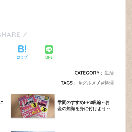
SHARE
LINE
ア
はてブ
CATEGORY :
生活
TAGS :
グルメ
料理
に
学問のすすめFP3級編～お
金の知識を身に付けよう～