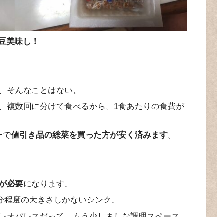
豆美味し！
、そんなことはない。
、複数回に分けて食べるから、1食あたりの食費が
ーで
値引き品の総菜を買った方が安く済みます
。
が必要
になります。
冊分程度の大きさしかないシンク。
レオパレスだって、もう少しましな調理スペース