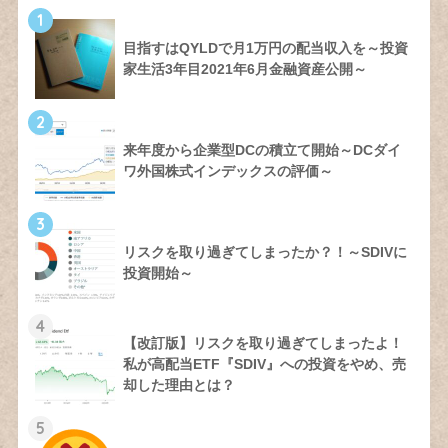
1
目指すはQYLDで月1万円の配当収入を～投資
家生活3年目2021年6月金融資産公開～
2
来年度から企業型DCの積立て開始～DCダイ
ワ外国株式インデックスの評価～
3
リスクを取り過ぎてしまったか？！～SDIVに
投資開始～
4
【改訂版】リスクを取り過ぎてしまったよ！
私が高配当ETF『SDIV』への投資をやめ、売
却した理由とは？
5