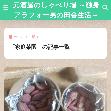
元酒屋のしゃべり場 ～独身
アラフォー男の田舎生活～
ホーム
生活
「家庭菜園」の記事一覧