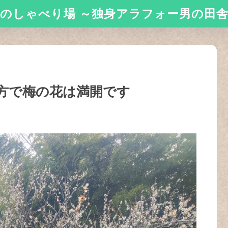
のしゃべり場 ～独身アラフォー男の田
方で梅の花は満開です