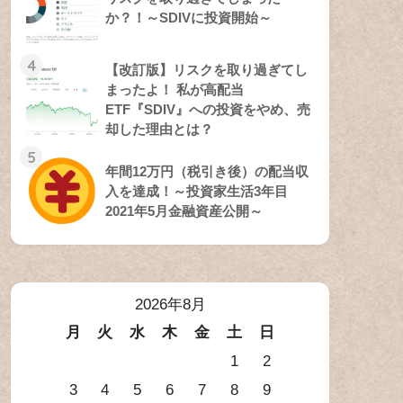
か？！～SDIVに投資開始～
4
【改訂版】リスクを取り過ぎてし
まったよ！ 私が高配当
ETF『SDIV』への投資をやめ、売
却した理由とは？
5
年間12万円（税引き後）の配当収
入を達成！～投資家生活3年目
2021年5月金融資産公開～
2026年8月
月
火
水
木
金
土
日
1
2
3
4
5
6
7
8
9