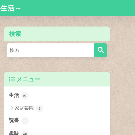
舎生活～
検索
メニュー
生活
151
家庭菜園
5
読書
1
趣味
48