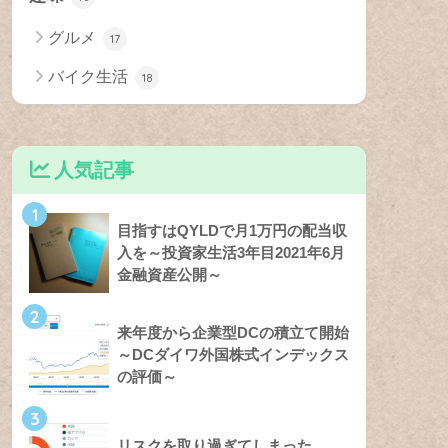
グルメ
17
バイク生活
18
人気記事
1
目指すはQYLDで月1万円の配当収
入を～投資家生活3年目2021年6月
金融資産公開～
2
来年度から企業型DCの積立て開始
～DCダイワ外国株式インデックス
の評価～
3
リスクを取り過ぎてしまった