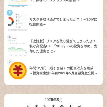
ワ外国株式インデックスの評価～
3
リスクを取り過ぎてしまったか？！～SDIVに
投資開始～
4
【改訂版】リスクを取り過ぎてしまったよ！
私が高配当ETF『SDIV』への投資をやめ、売
却した理由とは？
5
年間12万円（税引き後）の配当収入を達成！
～投資家生活3年目2021年5月金融資産公開～
2026年8月
月
火
水
木
金
土
日