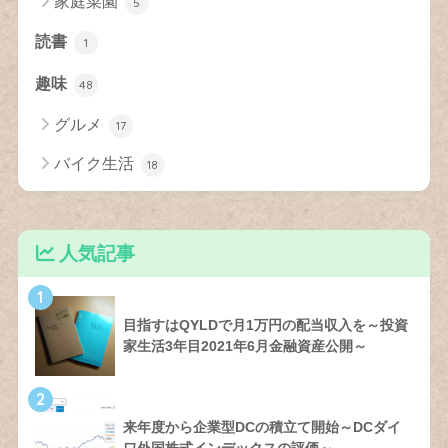
家庭菜園
5
読書
1
趣味
48
グルメ
17
バイク生活
18
人気記事
1
目指すはQYLDで月1万円の配当収入を～投資
家生活3年目2021年6月金融資産公開～
2
来年度から企業型DCの積立て開始～DCダイ