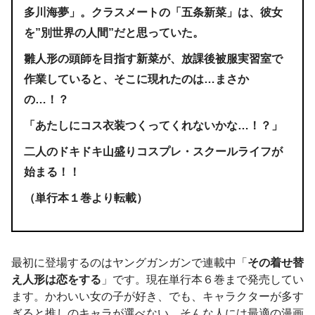
多川海夢」。クラスメートの「五条新菜」は、彼女
を”別世界の人間”だと思っていた。
雛人形の頭師を目指す新菜が、放課後被服実習室で
作業していると、そこに現れたのは…まさか
の…！？
「あたしにコス衣装つくってくれないかな…！？」
二人のドキドキ山盛りコスプレ・スクールライフが
始まる！！
（単行本１巻より転載）
最初に登場するのはヤングガンガンで連載中「
その着せ替
え人形は恋をする
」です。現在単行本６巻まで発売してい
ます。かわいい女の子が好き、でも、キャラクターが多す
ぎると推しのキャラが選べない。そんな人には最適の漫画