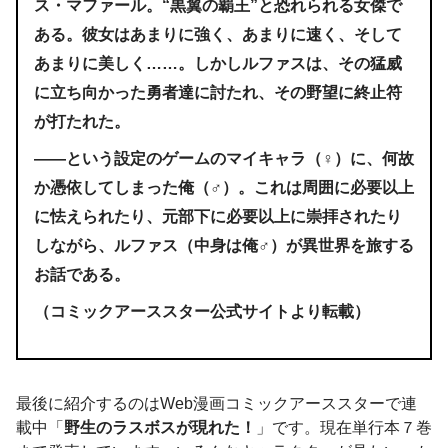
ス・マファール。“黒翼の覇王”と恐れられる女傑で
ある。彼女はあまりに強く、あまりに速く、そして
あまりに美しく……。しかしルファスは、その猛威
に立ち向かった勇者達に討たれ、その野望に終止符
が打たれた。
――という設定のゲームのマイキャラ（♀）に、何故
か憑依してしまった俺（♂）。これは周囲に必要以上
に怯えられたり、元部下に必要以上に崇拝されたり
しながら、ルファス（中身は俺♂）が異世界を旅する
お話である。
（コミックアーススター公式サイトより転載）
最後に紹介するのはWeb漫画コミックアーススターで連
載中「
野生のラスボスが現れた！
」です。現在単行本７巻