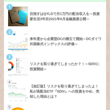
1
目指すはQYLDで月1万円の配当収入を～投資
家生活3年目2021年6月金融資産公開～
2
来年度から企業型DCの積立て開始～DCダイワ
外国株式インデックスの評価～
3
リスクを取り過ぎてしまったか？！～SDIVに
投資開始～
4
【改訂版】リスクを取り過ぎてしまったよ！
私が高配当ETF『SDIV』への投資をやめ、売
却した理由とは？
5