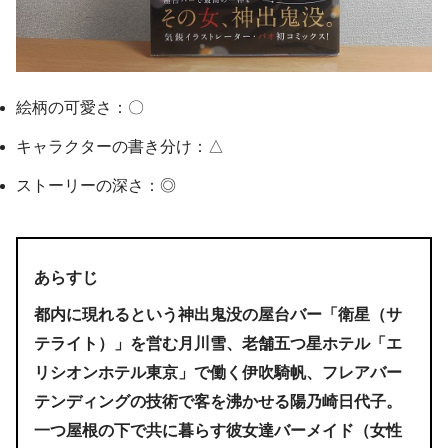
絵柄の可愛さ：〇
キャラクターの書き分け：△
ストーリーの深さ：◎
あらすじ
都内に現れるという神出鬼没の屋台バー「衛星（サ
テライト）」を営む
月川雪
、老舗五つ星ホテル「エ
リシオンホテル東京」で働く
伊吹騎帆
、フレアバー
テンディングの技術で客を沸かせる
陽乃崎日代子
。
一つ屋根の下で共に暮らす彼女達バーメイド（女性