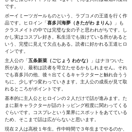
です。
ボーイミーツガールものという、ラブコメの王道を行く作
品です。ヒロイン「
喜多川海夢（きたがわ まりん）
」も
クラスメイトの中では完璧な女の子と思われがちです。し
かし実はコスプレ好き。私生活でも抜けている所があると
いう、完璧に見えて欠点もある。読者に好かれる王道ヒロ
インです。
主人公の「
五条新菜（ごじょう わかな）
」はナヨついた
所があり、最初は読者を苛立たせるかもしれません。それ
でも喜多川の他、後々出てくるキャラクターと触れ合うう
ちに、少しずつ変わっていきます。主人公の成長が見て取
れるところがポイントです。
基本的に主人公とヒロインの２人だけで話が進みます。た
まに新キャラクターが話のトッピング程度に関わってくる
ぐらいです。コスプレという業界にスポットをあてている
ため、そこまで話は広がらないと思います。
現在２人は高校１年生。作中時間で３年生までやるのか、