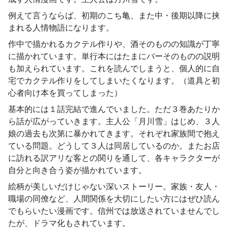
例えて言うならば、初期のこち亀、また中・後期以降に挟
まれる人情物語になります。
作中で描かれるカクテル作りや、酒そのものの知識が丁寧
に描かれています。単行本にはたまにバーそのものの説明
も加えられています。これを読んでしまうと、個人的に自
宅でカクテル作りをしてしまいたくなります。（道具と初
心者向け本を買ってしまった）
基本的には１話完結で進んでいました。ただ３巻あたりか
ら話が広がっていきます。主人公「月川雪」はじめ、３人
娘の過去も次第に暴かれてきます。それぞれ家族間で抱え
ている問題。どうして３人は同居しているのか。またお店
に訪れる訳アリな客との関りを通して、各キャラクターが
自分と向き合う姿が描かれています。
絵柄が美しいだけじゃない深いストーリー。家族・友人・
職場の同僚など、人間関係を大切にしたい方にはぜひ読ん
でもらいたい漫画です。信州では放送されていませんでし
たが、ドラマ化もされています。